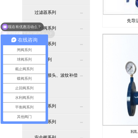
过滤器系列
现在有优惠活动么？
先导
水利阀系列
可以介绍下你们的产品么？
在线咨询
平衡阀系列
闸阀系列
球阀系列
铜阀系列
截止阀系列
橡胶软接头、波纹补偿
蝶阀系列
止回阀系列
器
水利阀系列
减压阀系列
平衡阀系列
其他阀门
疏水阀系列
HJ
安全阀系列