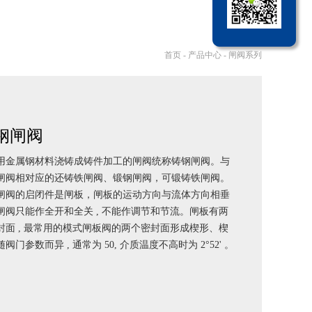
首页
-
产品中心
-
闸阀系列
钢闸阀
用金属钢材料浇铸成铸件加工的闸阀统称铸钢闸阀。与
闸阀相对应的还铸铁闸阀、锻钢闸阀，可锻铸铁闸阀。
闸阀的启闭件是闸板，闸板的运动方向与流体方向相垂
闸阀只能作全开和全关 , 不能作调节和节流。闸板有两
封面 , 最常用的模式闸板阀的两个密封面形成楔形、楔
阀门参数而异 , 通常为 50, 介质温度不高时为 2°52' 。