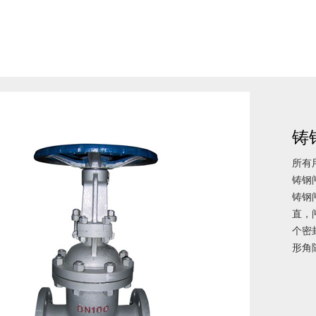
铸
所有
铸钢
铸钢
直，
个密
形角随