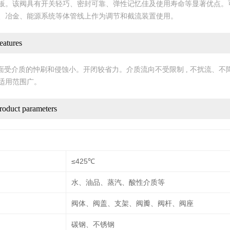
板。该阀具有开关轻巧、密封可靠、弹性记忆佳及使用寿命等显著优点。
、冶金、能源系统等体管线上作为调节和截流装置使用。
tures
封面受介质的忡刷和侵蚀小。开闭较省力。介质流向不受限制 , 不扰流、不
适用范围广。
duct parameters
≤425℃
水、油品、蒸汽、酸性介质等
阀体、阀盖、支架、阀瓣、阀杆、阀座
碳钢、不锈钢