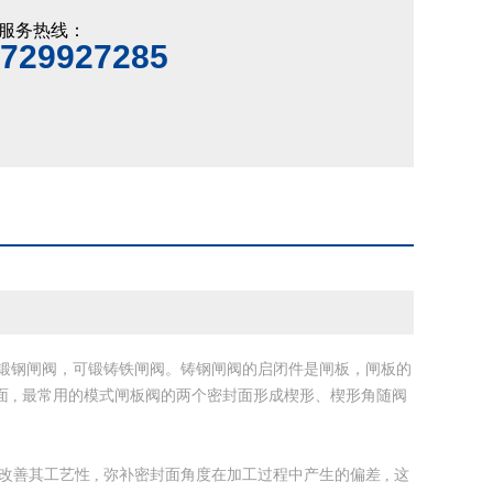
服务热线：
729927285
锻钢闸阀，可锻铸铁闸阀。铸钢闸阀的启闭件是闸板，闸板的
面 , 最常用的模式闸板阀的两个密封面形成楔形、楔形角随阀
善其工艺性 , 弥补密封面角度在加工过程中产生的偏差 , 这